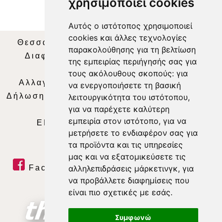
χρησιμοποιεί cookies
Αυτός ο ιστότοπος χρησιμοποιεί
cookies και άλλες τεχνολογίες
Θεσσαλία Τηλεόραση
|
SNG Services
|
παρακολούθησης για τη βελτίωση
Διαφήμιση
|
Όροι Χρήσης
|
Δήλωση
της εμπειρίας περιήγησής σας για
Απορρήτου
|
Περιεχόμενο
τους ακόλουθους σκοπούς:
για
Αλλαγή Προτιμήσεων για τα Cookies
|
να ενεργοποιήσετε τη βασική
Δήλωση συμμόρφωσης με τη σύσταση (ΕΕ)
λειτουργικότητα του ιστότοπου
,
για να παρέχετε καλύτερη
2018/334
|
Ταυτότητα
εμπειρία στον ιστότοπο
,
για να
ΕΝΗΜΕΡΩΣΗ
|
WEB TV
|
LIVE
μετρήσετε το ενδιαφέρον σας για
τα προϊόντα και τις υπηρεσίες
μας και να εξατομικεύσετε τις
Facebook
|
Twitter
|
Youtube
|
αλληλεπιδράσεις μάρκετινγκ
,
για
να προβάλλετε διαφημίσεις που
RSS Feed
είναι πιο σχετικές με εσάς
.
Συμφωνώ