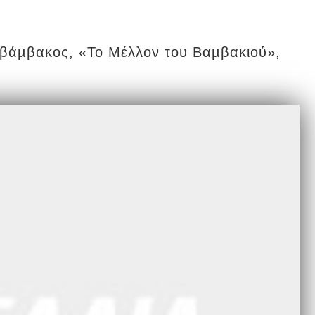
υ βάµβακος, «Το Μέλλον του Βαµβακιού»,