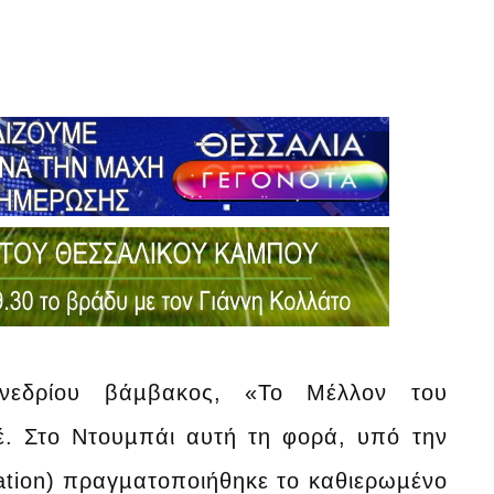
υνεδρίου βάµβακος, «Το Μέλλον του
έ. Στο Ντουµπάι αυτή τη φορά, υπό την
ciation) πραγµατοποιήθηκε το καθιερωµένο