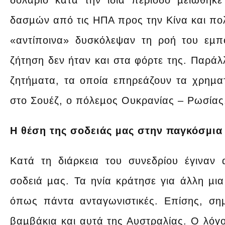
δολάριο κατά την ίδια περίοδο µειώθηκ
δασµών από τις ΗΠΑ προς την Κίνα και πολ
«αντίποινα» δυσκόλεψαν τη ροή του εµ
ζήτηση δεν ήταν και στα φόρτε της. Παράλ
ζητήµατα, τα οποία επηρεάζουν τα χρηµα
στο Σουέζ, ο πόλεµος Ουκρανίας – Ρωσίας
Η θέση της σοδειάς µας στην παγκόσµι
Κατά τη διάρκεια του συνεδρίου έγιναν α
σοδειά µας. Τα ηνία κράτησε για άλλη µια
όπως πάντα ανταγωνιστικές. Επίσης, ση
βαµβάκια και αυτά της Αυστραλίας. Ο λόγο