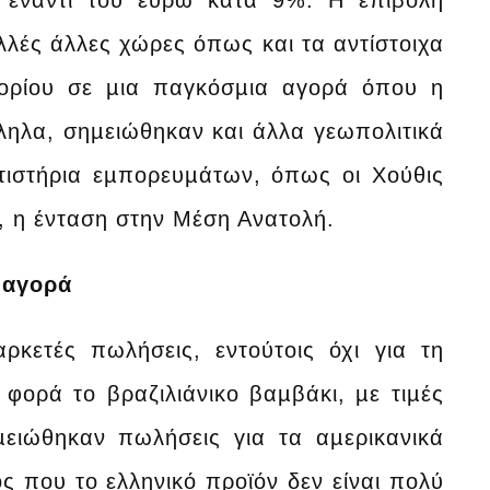
ε έναντι του ευρώ κατά 9%. Η επιβολή
λές άλλες χώρες όπως και τα αντίστοιχα
πορίου σε µια παγκόσµια αγορά όπου η
ληλα, σηµειώθηκαν και άλλα γεωπολιτικά
τιστήρια εµπορευµάτων, όπως οι Χούθις
, η ένταση στην Μέση Ανατολή.
α αγορά
ρκετές πωλήσεις, εντούτοις όχι για τη
 φορά το βραζιλιάνικο βαµβάκι, µε τιµές
µειώθηκαν πωλήσεις για τα αµερικανικά
ς που το ελληνικό προϊόν δεν είναι πολύ