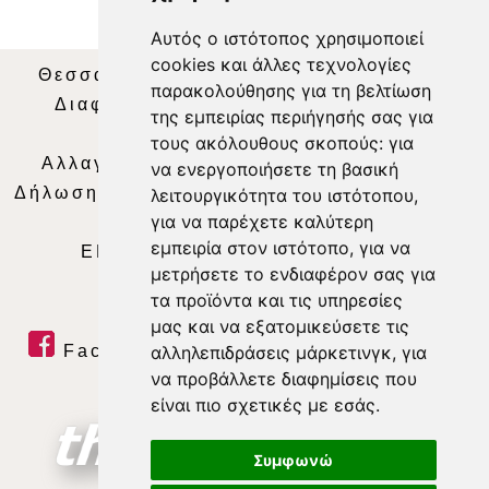
Αυτός ο ιστότοπος χρησιμοποιεί
cookies και άλλες τεχνολογίες
Θεσσαλία Τηλεόραση
|
SNG Services
|
παρακολούθησης για τη βελτίωση
Διαφήμιση
|
Όροι Χρήσης
|
Δήλωση
της εμπειρίας περιήγησής σας για
Απορρήτου
|
Περιεχόμενο
τους ακόλουθους σκοπούς:
για
Αλλαγή Προτιμήσεων για τα Cookies
|
να ενεργοποιήσετε τη βασική
Δήλωση συμμόρφωσης με τη σύσταση (ΕΕ)
λειτουργικότητα του ιστότοπου
,
για να παρέχετε καλύτερη
2018/334
|
Ταυτότητα
εμπειρία στον ιστότοπο
,
για να
ΕΝΗΜΕΡΩΣΗ
|
WEB TV
|
LIVE
μετρήσετε το ενδιαφέρον σας για
τα προϊόντα και τις υπηρεσίες
μας και να εξατομικεύσετε τις
αλληλεπιδράσεις μάρκετινγκ
,
για
Facebook
|
Twitter
|
Youtube
|
να προβάλλετε διαφημίσεις που
RSS Feed
είναι πιο σχετικές με εσάς
.
Συμφωνώ