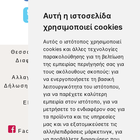
Αυτή η ιστοσελίδα
χρησιμοποιεί cookies
Αυτός ο ιστότοπος χρησιμοποιεί
cookies και άλλες τεχνολογίες
Θεσσαλία Τηλεόραση
|
SNG Services
|
παρακολούθησης για τη βελτίωση
Διαφήμιση
|
Όροι Χρήσης
|
Δήλωση
της εμπειρίας περιήγησής σας για
Απορρήτου
|
Περιεχόμενο
τους ακόλουθους σκοπούς:
για
Αλλαγή Προτιμήσεων για τα Cookies
|
να ενεργοποιήσετε τη βασική
Δήλωση συμμόρφωσης με τη σύσταση (ΕΕ)
λειτουργικότητα του ιστότοπου
,
για να παρέχετε καλύτερη
2018/334
|
Ταυτότητα
εμπειρία στον ιστότοπο
,
για να
ΕΝΗΜΕΡΩΣΗ
|
WEB TV
|
LIVE
μετρήσετε το ενδιαφέρον σας για
τα προϊόντα και τις υπηρεσίες
μας και να εξατομικεύσετε τις
αλληλεπιδράσεις μάρκετινγκ
,
για
Facebook
|
Twitter
|
Youtube
|
να προβάλλετε διαφημίσεις που