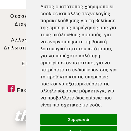
Αυτός ο ιστότοπος χρησιμοποιεί
cookies και άλλες τεχνολογίες
Θεσσαλία Τηλεόραση
|
SNG Services
|
παρακολούθησης για τη βελτίωση
Διαφήμιση
|
Όροι Χρήσης
|
Δήλωση
της εμπειρίας περιήγησής σας για
Απορρήτου
|
Περιεχόμενο
τους ακόλουθους σκοπούς:
για
Αλλαγή Προτιμήσεων για τα Cookies
|
να ενεργοποιήσετε τη βασική
Δήλωση συμμόρφωσης με τη σύσταση (ΕΕ)
λειτουργικότητα του ιστότοπου
,
για να παρέχετε καλύτερη
2018/334
|
Ταυτότητα
εμπειρία στον ιστότοπο
,
για να
ΕΝΗΜΕΡΩΣΗ
|
WEB TV
|
LIVE
μετρήσετε το ενδιαφέρον σας για
τα προϊόντα και τις υπηρεσίες
μας και να εξατομικεύσετε τις
αλληλεπιδράσεις μάρκετινγκ
,
για
Facebook
|
Twitter
|
Youtube
|
να προβάλλετε διαφημίσεις που
RSS Feed
είναι πιο σχετικές με εσάς
.
Συμφωνώ