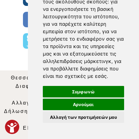
τους ακόλουθους σκοπούς:
για
να ενεργοποιήσετε τη βασική
λειτουργικότητα του ιστότοπου
,
για να παρέχετε καλύτερη
εμπειρία στον ιστότοπο
,
για να
μετρήσετε το ενδιαφέρον σας για
τα προϊόντα και τις υπηρεσίες
μας και να εξατομικεύσετε τις
αλληλεπιδράσεις μάρκετινγκ
,
για
να προβάλλετε διαφημίσεις που
είναι πιο σχετικές με εσάς
.
Θεσσαλία Τηλεόραση
|
SNG Services
|
Διαφήμιση
|
Όροι Χρήσης
|
Δήλωση
Συμφωνώ
Απορρήτου
|
Περιεχόμενο
Αλλαγή Προτιμήσεων για τα Cookies
|
Αρνούμαι
Δήλωση συμμόρφωσης με τη σύσταση (ΕΕ)
Αλλαγή των προτιμήσεών μου
2018/334
|
Ταυτότητα
ΕΝΗΜΕΡΩΣΗ
|
WEB TV
|
LIVE