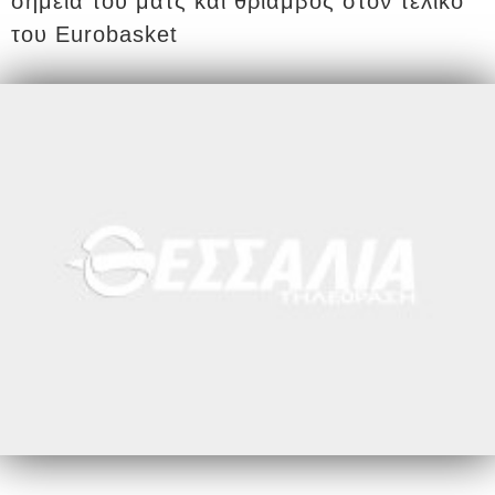
σημεία του ματς και θρίαμβος στον τελικό
του Eurobasket