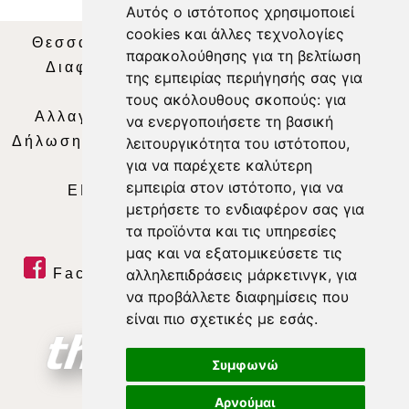
Αυτός ο ιστότοπος χρησιμοποιεί
cookies και άλλες τεχνολογίες
Θεσσαλία Τηλεόραση
|
SNG Services
|
παρακολούθησης για τη βελτίωση
Διαφήμιση
|
Όροι Χρήσης
|
Δήλωση
της εμπειρίας περιήγησής σας για
Απορρήτου
|
Περιεχόμενο
τους ακόλουθους σκοπούς:
για
Αλλαγή Προτιμήσεων για τα Cookies
|
να ενεργοποιήσετε τη βασική
Δήλωση συμμόρφωσης με τη σύσταση (ΕΕ)
λειτουργικότητα του ιστότοπου
,
για να παρέχετε καλύτερη
2018/334
|
Ταυτότητα
εμπειρία στον ιστότοπο
,
για να
ΕΝΗΜΕΡΩΣΗ
|
WEB TV
|
LIVE
μετρήσετε το ενδιαφέρον σας για
τα προϊόντα και τις υπηρεσίες
μας και να εξατομικεύσετε τις
αλληλεπιδράσεις μάρκετινγκ
,
για
Facebook
|
Twitter
|
Youtube
|
να προβάλλετε διαφημίσεις που
RSS Feed
είναι πιο σχετικές με εσάς
.
Συμφωνώ
Αρνούμαι