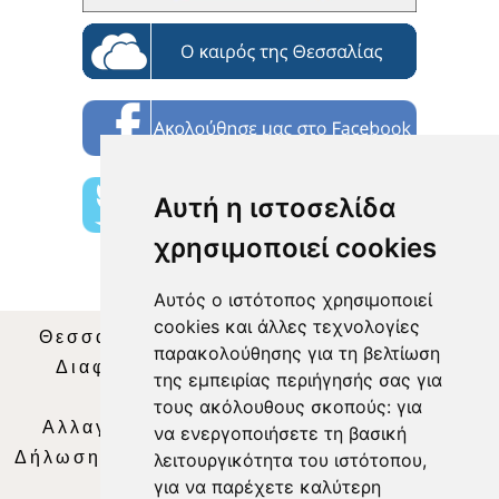
Αυτή η ιστοσελίδα
χρησιμοποιεί cookies
Αυτός ο ιστότοπος χρησιμοποιεί
cookies και άλλες τεχνολογίες
Θεσσαλία Τηλεόραση
|
SNG Services
|
παρακολούθησης για τη βελτίωση
Διαφήμιση
|
Όροι Χρήσης
|
Δήλωση
της εμπειρίας περιήγησής σας για
Απορρήτου
|
Περιεχόμενο
τους ακόλουθους σκοπούς:
για
Αλλαγή Προτιμήσεων για τα Cookies
|
να ενεργοποιήσετε τη βασική
Δήλωση συμμόρφωσης με τη σύσταση (ΕΕ)
λειτουργικότητα του ιστότοπου
,
για να παρέχετε καλύτερη
2018/334
|
Ταυτότητα