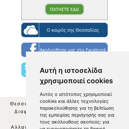
Αυτή η ιστοσελίδα
χρησιμοποιεί cookies
Αυτός ο ιστότοπος χρησιμοποιεί
cookies και άλλες τεχνολογίες
Θεσσαλία Τηλεόραση
|
SNG Services
|
παρακολούθησης για τη βελτίωση
Διαφήμιση
|
Όροι Χρήσης
|
Δήλωση
της εμπειρίας περιήγησής σας για
Απορρήτου
|
Περιεχόμενο
τους ακόλουθους σκοπούς:
για
Αλλαγή Προτιμήσεων για τα Cookies
|
να ενεργοποιήσετε τη βασική