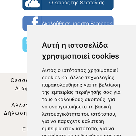
Αυτή η ιστοσελίδα
χρησιμοποιεί cookies
Αυτός ο ιστότοπος χρησιμοποιεί
cookies και άλλες τεχνολογίες
Θεσσαλία Τηλεόραση
|
SNG Services
|
παρακολούθησης για τη βελτίωση
Διαφήμιση
|
Όροι Χρήσης
|
Δήλωση
της εμπειρίας περιήγησής σας για
Απορρήτου
|
Περιεχόμενο
τους ακόλουθους σκοπούς:
για
Αλλαγή Προτιμήσεων για τα Cookies
|
να ενεργοποιήσετε τη βασική
Δήλωση συμμόρφωσης με τη σύσταση (ΕΕ)
λειτουργικότητα του ιστότοπου
,
για να παρέχετε καλύτερη
2018/334
|
Ταυτότητα
εμπειρία στον ιστότοπο
,
για να
ΕΝΗΜΕΡΩΣΗ
|
WEB TV
|
LIVE
μετρήσετε το ενδιαφέρον σας για