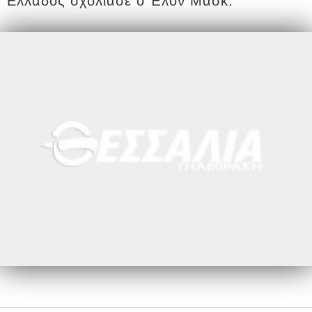
Ελλάδος σχολίασε ο Έλον Μασκ.