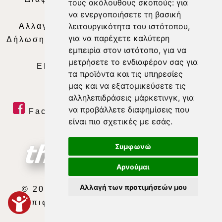
τους ακόλουθους σκοπούς:
για
Απορρήτου
|
Περιεχόμενο
να ενεργοποιήσετε τη βασική
λειτουργικότητα του ιστότοπου
,
Αλλαγή Προτιμήσεων για τα Cookies
|
για να παρέχετε καλύτερη
Δήλωση συμμόρφωσης με τη σύσταση (ΕΕ)
εμπειρία στον ιστότοπο
,
για να
2018/334
|
Ταυτότητα
μετρήσετε το ενδιαφέρον σας για
ΕΝΗΜΕΡΩΣΗ
|
WEB TV
|
LIVE
τα προϊόντα και τις υπηρεσίες
μας και να εξατομικεύσετε τις
αλληλεπιδράσεις μάρκετινγκ
,
για
να προβάλλετε διαφημίσεις που
Facebook
|
Twitter
|
Youtube
|
είναι πιο σχετικές με εσάς
.
RSS Feed
Συμφωνώ
Αρνούμαι
Αλλαγή των προτιμήσεών μου
© 2026 ΘΕΣΣΑΛΙΑ ΤΗΛΕΟΡΑΣΗ Α.Ε.
Με επιφύλαξη κάθε νόμιμου δικαιώματος.
developed by
exefron