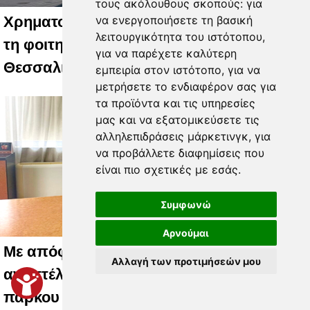
τους ακόλουθους σκοπούς:
για
να ενεργοποιήσετε τη βασική
Χρηματοδότηση ύψους 2,3 εκατ. ευρώ για
λειτουργικότητα του ιστότοπου
,
τη φοιτητική στέγη στο Πανεπιστήμιο
για να παρέχετε καλύτερη
Θεσσαλίας
εμπειρία στον ιστότοπο
,
για να
μετρήσετε το ενδιαφέρον σας για
τα προϊόντα και τις υπηρεσίες
μας και να εξατομικεύσετε τις
αλληλεπιδράσεις μάρκετινγκ
,
για
να προβάλλετε διαφημίσεις που
είναι πιο σχετικές με εσάς
.
Συμφωνώ
Αρνούμαι
Με απόφαση Καραλαριώτου
Αλλαγή των προτιμήσεών μου
αναστέλλεται η λειτουργία του αιολικού
πάρκου απ- όπου προκλήθηκε η φωτιά