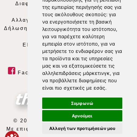
Διαφήμιση
|
Όροι Χρήσης
|
Δήλωση
της εμπειρίας περιήγησής σας για
Απορρήτου
|
Περιεχόμενο
τους ακόλουθους σκοπούς:
για
Αλλαγή Προτιμήσεων για τα Cookies
|
να ενεργοποιήσετε τη βασική
Δήλωση συμμόρφωσης με τη σύσταση (ΕΕ)
λειτουργικότητα του ιστότοπου
,
για να παρέχετε καλύτερη
2018/334
|
Ταυτότητα
εμπειρία στον ιστότοπο
,
για να
ΕΝΗΜΕΡΩΣΗ
|
WEB TV
|
LIVE
μετρήσετε το ενδιαφέρον σας για
τα προϊόντα και τις υπηρεσίες
μας και να εξατομικεύσετε τις
αλληλεπιδράσεις μάρκετινγκ
,
για
Facebook
|
Twitter
|
Youtube
|
να προβάλλετε διαφημίσεις που
RSS Feed
είναι πιο σχετικές με εσάς
.
Συμφωνώ
Αρνούμαι
© 2026 ΘΕΣΣΑΛΙΑ ΤΗΛΕΟΡΑΣΗ Α.Ε.
Αλλαγή των προτιμήσεών μου
Με επιφύλαξη κάθε νόμιμου δικαιώματος.