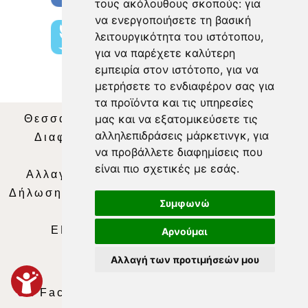
τους ακόλουθους σκοπούς:
για
να ενεργοποιήσετε τη βασική
λειτουργικότητα του ιστότοπου
,
για να παρέχετε καλύτερη
εμπειρία στον ιστότοπο
,
για να
μετρήσετε το ενδιαφέρον σας για
τα προϊόντα και τις υπηρεσίες
μας και να εξατομικεύσετε τις
Θεσσαλία Τηλεόραση
|
SNG Services
|
αλληλεπιδράσεις μάρκετινγκ
,
για
Διαφήμιση
|
Όροι Χρήσης
|
Δήλωση
να προβάλλετε διαφημίσεις που
Απορρήτου
|
Περιεχόμενο
είναι πιο σχετικές με εσάς
.
Αλλαγή Προτιμήσεων για τα Cookies
|
Δήλωση συμμόρφωσης με τη σύσταση (ΕΕ)
Συμφωνώ
2018/334
|
Ταυτότητα
ΕΝΗΜΕΡΩΣΗ
|
WEB TV
|
LIVE
Αρνούμαι
Αλλαγή των προτιμήσεών μου
Facebook
|
Twitter
|
Youtube
|