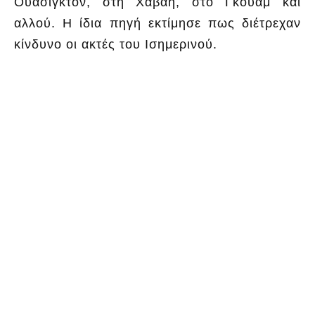
Ουάσιγκτον, στη Χαβάη, στο Γκουάμ και
αλλού. Η ίδια πηγή εκτίμησε πως διέτρεχαν
κίνδυνο οι ακτές του Ισημερινού.