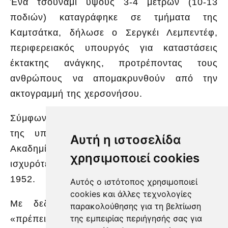
Ένα τσουνάμι ύψους 3-4 μέτρων (10-13
ποδιών) καταγράφηκε σε τμήματα της
Καμτσάτκα, δήλωσε ο Σεργκέι Λεμπεντέφ,
περιφερειακός υπουργός για καταστάσεις
έκτακτης ανάγκης, προτρέποντας τους
ανθρώπους να απομακρυνθούν από την
ακτογραμμή της χερσονήσου.
Σύμφωνα με το παράρτημα στην Καμτσάτκα
της υπηρεσίας γεωφυσικής της Ρωσικής
Αυτή η ιστοσελίδα
Ακαδημίας Επιστημών, ο σεισμός ήταν ο
χρησιμοποιεί cookies
ισχυρότερος που έχει καταγραφτεί από το
1952.
Αυτός ο ιστότοπος χρησιμοποιεί
cookies και άλλες τεχνολογίες
Με δεδομένο το μέγεθος του σεισμού,
παρακολούθησης για τη βελτίωση
της εμπειρίας περιήγησής σας για
«πρέπει να αναμένουμε ισχυρές