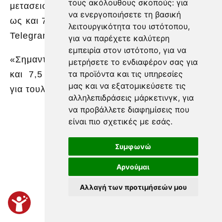
τους ακόλουθους σκοπούς:
για
μετασεισμικές δονήσεις, μεγέθους πιθανόν
να ενεργοποιήσετε τη βασική
ως και 7,5 βαθμών», τόνισε η υπηρεσία μέσω
λειτουργικότητα του ιστότοπου
,
Telegram.
για να παρέχετε καλύτερη
εμπειρία στον ιστότοπο
,
για να
«Σημαντικοί αισθητοί μετασεισμοί μεγεθών ως
μετρήσετε το ενδιαφέρον σας για
τα προϊόντα και τις υπηρεσίες
και 7,5 βαθμών αναμένεται να συνεχιστούν
μας και να εξατομικεύσετε τις
για τουλάχιστον έναν μήνα», υπογράμμισε.
αλληλεπιδράσεις μάρκετινγκ
,
για
να προβάλλετε διαφημίσεις που
είναι πιο σχετικές με εσάς
.
Συμφωνώ
Αρνούμαι
Αλλαγή των προτιμήσεών μου