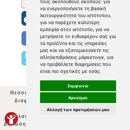
τους ακόλουθους σκοπούς:
για
να ενεργοποιήσετε τη βασική
λειτουργικότητα του ιστότοπου
,
για να παρέχετε καλύτερη
εμπειρία στον ιστότοπο
,
για να
μετρήσετε το ενδιαφέρον σας για
τα προϊόντα και τις υπηρεσίες
μας και να εξατομικεύσετε τις
αλληλεπιδράσεις μάρκετινγκ
,
για
να προβάλλετε διαφημίσεις που
είναι πιο σχετικές με εσάς
.
Συμφωνώ
Θεσσαλία Τηλεόραση
|
SNG Services
|
Αρνούμαι
Διαφήμιση
|
Όροι Χρήσης
|
Δήλωση
Απορρήτου
|
Περιεχόμενο
Αλλαγή των προτιμήσεών μου
Αλλαγή Προτιμήσεων για τα Cookies
|
Δήλωση συμμόρφωσης με τη σύσταση (ΕΕ)