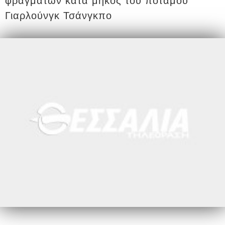
φραγμάτων κατά μήκος του ποταμού
Γιαρλούνγκ Τσάνγκπο