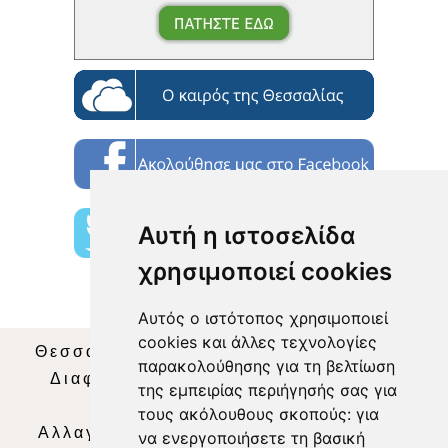
Αυτή η ιστοσελίδα
χρησιμοποιεί cookies
Αυτός ο ιστότοπος χρησιμοποιεί
cookies και άλλες τεχνολογίες
Θεσσαλία Τηλεόραση
|
SNG Services
|
παρακολούθησης για τη βελτίωση
Διαφήμιση
|
Όροι Χρήσης
|
Δήλωση
της εμπειρίας περιήγησής σας για
Απορρήτου
|
Περιεχόμενο
τους ακόλουθους σκοπούς:
για
Αλλαγή Προτιμήσεων για τα Cookies
|
να ενεργοποιήσετε τη βασική