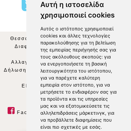
Αυτή η ιστοσελίδα
χρησιμοποιεί cookies
Αυτός ο ιστότοπος χρησιμοποιεί
cookies και άλλες τεχνολογίες
Θεσσαλία Τηλεόραση
|
SNG Services
|
παρακολούθησης για τη βελτίωση
Διαφήμιση
|
Όροι Χρήσης
|
Δήλωση
της εμπειρίας περιήγησής σας για
Απορρήτου
|
Περιεχόμενο
τους ακόλουθους σκοπούς:
για
Αλλαγή Προτιμήσεων για τα Cookies
|
να ενεργοποιήσετε τη βασική
Δήλωση συμμόρφωσης με τη σύσταση (ΕΕ)
λειτουργικότητα του ιστότοπου
,
για να παρέχετε καλύτερη
2018/334
|
Ταυτότητα
εμπειρία στον ιστότοπο
,
για να
ΕΝΗΜΕΡΩΣΗ
|
WEB TV
|
LIVE
μετρήσετε το ενδιαφέρον σας για
τα προϊόντα και τις υπηρεσίες
μας και να εξατομικεύσετε τις
αλληλεπιδράσεις μάρκετινγκ
,
για
Facebook
|
Twitter
|
Youtube
|
να προβάλλετε διαφημίσεις που
RSS Feed
είναι πιο σχετικές με εσάς
.