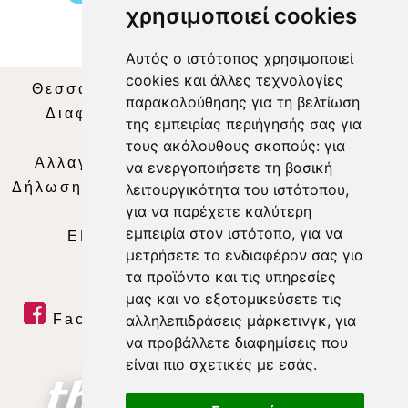
χρησιμοποιεί cookies
Αυτός ο ιστότοπος χρησιμοποιεί
cookies και άλλες τεχνολογίες
Θεσσαλία Τηλεόραση
|
SNG Services
|
παρακολούθησης για τη βελτίωση
Διαφήμιση
|
Όροι Χρήσης
|
Δήλωση
της εμπειρίας περιήγησής σας για
Απορρήτου
|
Περιεχόμενο
τους ακόλουθους σκοπούς:
για
Αλλαγή Προτιμήσεων για τα Cookies
|
να ενεργοποιήσετε τη βασική
Δήλωση συμμόρφωσης με τη σύσταση (ΕΕ)
λειτουργικότητα του ιστότοπου
,
για να παρέχετε καλύτερη
2018/334
|
Ταυτότητα
εμπειρία στον ιστότοπο
,
για να
ΕΝΗΜΕΡΩΣΗ
|
WEB TV
|
LIVE
μετρήσετε το ενδιαφέρον σας για
τα προϊόντα και τις υπηρεσίες
μας και να εξατομικεύσετε τις
Facebook
|
Twitter
|
Youtube
|
αλληλεπιδράσεις μάρκετινγκ
,
για
να προβάλλετε διαφημίσεις που
RSS Feed
είναι πιο σχετικές με εσάς
.