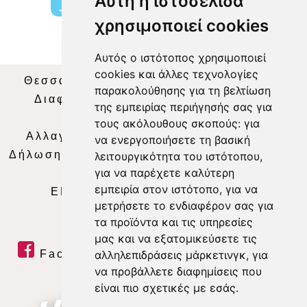
Αυτή η ιστοσελίδα
χρησιμοποιεί cookies
Αυτός ο ιστότοπος χρησιμοποιεί
cookies και άλλες τεχνολογίες
Θεσσαλία Τηλεόραση
|
SNG Services
|
παρακολούθησης για τη βελτίωση
Διαφήμιση
|
Όροι Χρήσης
|
Δήλωση
της εμπειρίας περιήγησής σας για
Απορρήτου
|
Περιεχόμενο
τους ακόλουθους σκοπούς:
για
Αλλαγή Προτιμήσεων για τα Cookies
|
να ενεργοποιήσετε τη βασική
Δήλωση συμμόρφωσης με τη σύσταση (ΕΕ)
λειτουργικότητα του ιστότοπου
,
για να παρέχετε καλύτερη
2018/334
|
Ταυτότητα
εμπειρία στον ιστότοπο
,
για να
ΕΝΗΜΕΡΩΣΗ
|
WEB TV
|
LIVE
μετρήσετε το ενδιαφέρον σας για
τα προϊόντα και τις υπηρεσίες
μας και να εξατομικεύσετε τις
αλληλεπιδράσεις μάρκετινγκ
,
για
Facebook
|
Twitter
|
Youtube
|
να προβάλλετε διαφημίσεις που
RSS Feed
είναι πιο σχετικές με εσάς
.