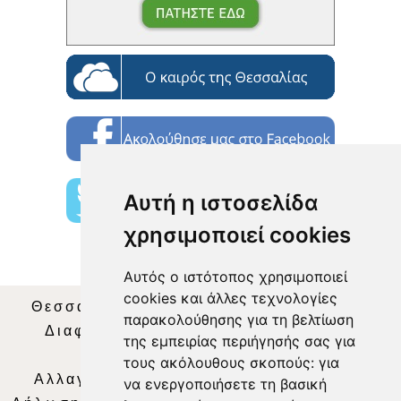
Αυτή η ιστοσελίδα
χρησιμοποιεί cookies
Αυτός ο ιστότοπος χρησιμοποιεί
cookies και άλλες τεχνολογίες
Θεσσαλία Τηλεόραση
|
SNG Services
|
παρακολούθησης για τη βελτίωση
Διαφήμιση
|
Όροι Χρήσης
|
Δήλωση
της εμπειρίας περιήγησής σας για
Απορρήτου
|
Περιεχόμενο
τους ακόλουθους σκοπούς:
για
Αλλαγή Προτιμήσεων για τα Cookies
|
να ενεργοποιήσετε τη βασική