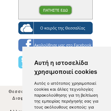
Αυτή η ιστοσελίδα
χρησιμοποιεί cookies
Αυτός ο ιστότοπος χρησιμοποιεί
cookies και άλλες τεχνολογίες
Θεσσαλία Τηλεόραση
|
SNG Services
|
παρακολούθησης για τη βελτίωση
Διαφήμιση
|
Όροι Χρήσης
|
Δήλωση
της εμπειρίας περιήγησής σας για
Απορρήτου
|
Περιεχόμενο
τους ακόλουθους σκοπούς:
για