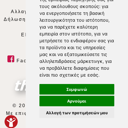
Απορρήτου
|
Περιεχόμενο
τους ακόλουθους σκοπούς:
για
Αλλαγή Προτιμήσεων για τα Cookies
|
να ενεργοποιήσετε τη βασική
Δήλωση συμμόρφωσης με τη σύσταση (ΕΕ)
λειτουργικότητα του ιστότοπου
,
για να παρέχετε καλύτερη
2018/334
|
Ταυτότητα
εμπειρία στον ιστότοπο
,
για να
ΕΝΗΜΕΡΩΣΗ
|
WEB TV
|
LIVE
μετρήσετε το ενδιαφέρον σας για
τα προϊόντα και τις υπηρεσίες
μας και να εξατομικεύσετε τις
αλληλεπιδράσεις μάρκετινγκ
,
για
Facebook
|
Twitter
|
Youtube
|
να προβάλλετε διαφημίσεις που
RSS Feed
είναι πιο σχετικές με εσάς
.
Συμφωνώ
Αρνούμαι
© 2026 ΘΕΣΣΑΛΙΑ ΤΗΛΕΟΡΑΣΗ Α.Ε.
Αλλαγή των προτιμήσεών μου
Με επιφύλαξη κάθε νόμιμου δικαιώματος.
developed by
exefron