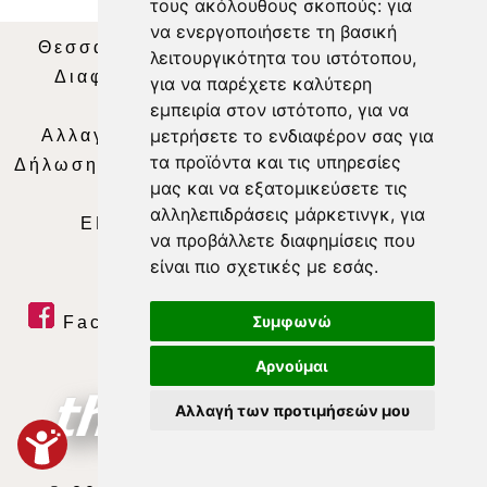
τους ακόλουθους σκοπούς:
για
να ενεργοποιήσετε τη βασική
Θεσσαλία Τηλεόραση
|
SNG Services
|
λειτουργικότητα του ιστότοπου
,
Διαφήμιση
|
Όροι Χρήσης
|
Δήλωση
για να παρέχετε καλύτερη
Απορρήτου
|
Περιεχόμενο
εμπειρία στον ιστότοπο
,
για να
μετρήσετε το ενδιαφέρον σας για
Αλλαγή Προτιμήσεων για τα Cookies
|
τα προϊόντα και τις υπηρεσίες
Δήλωση συμμόρφωσης με τη σύσταση (ΕΕ)
μας και να εξατομικεύσετε τις
2018/334
|
Ταυτότητα
αλληλεπιδράσεις μάρκετινγκ
,
για
ΕΝΗΜΕΡΩΣΗ
|
WEB TV
|
LIVE
να προβάλλετε διαφημίσεις που
είναι πιο σχετικές με εσάς
.
Συμφωνώ
Facebook
|
Twitter
|
Youtube
|
RSS Feed
Αρνούμαι
Αλλαγή των προτιμήσεών μου