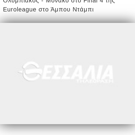
Ολυμπιακός - Μονακό στο Final 4 της
Euroleague στο Άμπου Ντάμπι