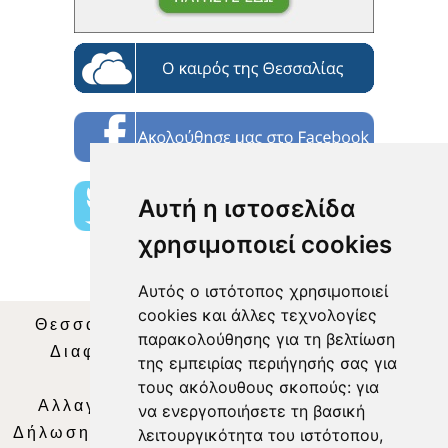
Αυτή η ιστοσελίδα
χρησιμοποιεί cookies
Αυτός ο ιστότοπος χρησιμοποιεί
cookies και άλλες τεχνολογίες
Θεσσαλία Τηλεόραση
|
SNG Services
|
παρακολούθησης για τη βελτίωση
Διαφήμιση
|
Όροι Χρήσης
|
Δήλωση
της εμπειρίας περιήγησής σας για
Απορρήτου
|
Περιεχόμενο
τους ακόλουθους σκοπούς:
για
Αλλαγή Προτιμήσεων για τα Cookies
|
να ενεργοποιήσετε τη βασική
Δήλωση συμμόρφωσης με τη σύσταση (ΕΕ)
λειτουργικότητα του ιστότοπου
,