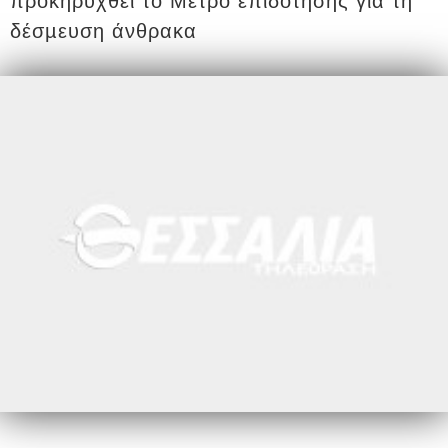
προκηρυχθεί το Μέτρο επιδότησης για τη
δέσµευση άνθρακα