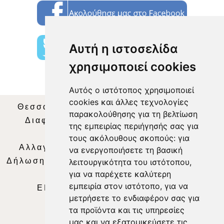
Αυτή η ιστοσελίδα
χρησιμοποιεί cookies
Αυτός ο ιστότοπος χρησιμοποιεί
cookies και άλλες τεχνολογίες
Θεσσαλία Τηλεόραση
|
SNG Services
|
παρακολούθησης για τη βελτίωση
Διαφήμιση
|
Όροι Χρήσης
|
Δήλωση
της εμπειρίας περιήγησής σας για
Απορρήτου
|
Περιεχόμενο
τους ακόλουθους σκοπούς:
για
Αλλαγή Προτιμήσεων για τα Cookies
|
να ενεργοποιήσετε τη βασική
Δήλωση συμμόρφωσης με τη σύσταση (ΕΕ)
λειτουργικότητα του ιστότοπου
,
για να παρέχετε καλύτερη
2018/334
|
Ταυτότητα
εμπειρία στον ιστότοπο
,
για να
ΕΝΗΜΕΡΩΣΗ
|
WEB TV
|
LIVE
μετρήσετε το ενδιαφέρον σας για
τα προϊόντα και τις υπηρεσίες
μας και να εξατομικεύσετε τις