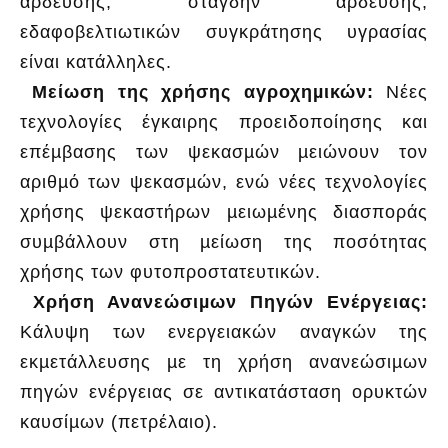
άρδευσης, στάγδην άρδευσης,
εδαφοβελτιωτικών συγκράτησης υγρασίας
είναι κατάλληλες.
Μείωση της χρήσης αγροχηµικών:
Νέες
τεχνολογίες έγκαιρης προειδοποίησης και
επέµβασης των ψεκασµών µειώνουν τον
αριθµό των ψεκασµών, ενώ νέες τεχνολογίες
χρήσης ψεκαστήρων µειωµένης διασποράς
συµβάλλουν στη µείωση της ποσότητας
χρήσης των φυτοπροστατευτικών.
Χρήση Ανανεώσιµων Πηγών Ενέργειας:
Κάλυψη των ενεργειακών αναγκών της
εκµετάλλευσης µε τη χρήση ανανεώσιµων
πηγών ενέργειας σε αντικατάσταση ορυκτών
καυσίµων (πετρέλαιο).