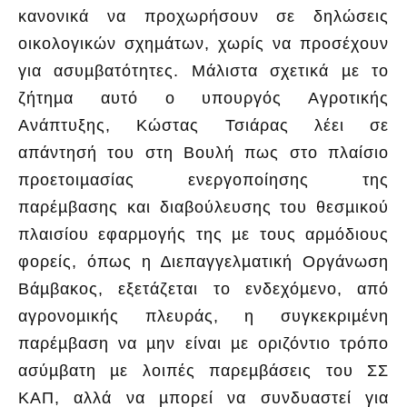
κανονικά να προχωρήσουν σε δηλώσεις
οικολογικών σχηµάτων, χωρίς να προσέχουν
για ασυµβατότητες. Μάλιστα σχετικά µε το
ζήτηµα αυτό ο υπουργός Αγροτικής
Ανάπτυξης, Κώστας Τσιάρας λέει σε
απάντησή του στη Βουλή πως στο πλαίσιο
προετοιµασίας ενεργοποίησης της
παρέµβασης και διαβούλευσης του θεσµικού
πλαισίου εφαρµογής της µε τους αρµόδιους
φορείς, όπως η ∆ιεπαγγελµατική Οργάνωση
Βάµβακος, εξετάζεται το ενδεχόµενο, από
αγρονοµικής πλευράς, η συγκεκριµένη
παρέµβαση να µην είναι µε οριζόντιο τρόπο
ασύµβατη µε λοιπές παρεµβάσεις του ΣΣ
ΚΑΠ, αλλά να µπορεί να συνδυαστεί για