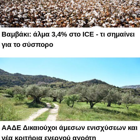
Βαμβάκι: άλμα 3,4% στο ICE - τι σημαίνει
για το σύσπορο
ΑΑΔΕ Δικαιούχοι άμεσων ενισχύσεων και
νέα κριτήρια ενεργού αγρότη