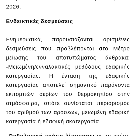
2026.
Ενδεικτικές δεσµεύσεις
Ενηµερωτικά, παρουσιάζονται ορισµένες
δεσµεύσεις που προβλέπονται στο Μέτρο
µείωσης του αποτυπώµατος άνθρακα:
-Μειωµένη/ενναλακτικές µεθόδους εδαφικής
κατεργασίας: Η ένταση της εδαφικής
κατεργασίας αποτελεί σηµαντικό παράγοντα
εκποµπών αερίων του θερµοκηπίου στην
ατµόσφαιρα, οπότε συνίσταται περιορισµός
του αριθµού των αρόσεων, µειωµένη εδαφική
κατεργασία ή εδαφική ακατεργασία.
Ορθολογική χρήση λίπανσης:
µε τη χρήση