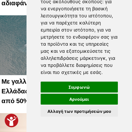
τους ακόλουθους σκοπούς:
για
αδιαφάνεια
να ενεργοποιήσετε τη βασική
λειτουργικότητα του ιστότοπου
,
για να παρέχετε καλύτερη
εμπειρία στον ιστότοπο
,
για να
μετρήσετε το ενδιαφέρον σας για
τα προϊόντα και τις υπηρεσίες
μας και να εξατομικεύσετε τις
αλληλεπιδράσεις μάρκετινγκ
,
για
να προβάλλετε διαφημίσεις που
είναι πιο σχετικές με εσάς
.
Με γαλλική σφραγίδα το καλώδιο
Συμφωνώ
Ελλάδας – Κύπρου, με ποσοστό πάνω
Αρνούμαι
από 50% μπαίνει η Meridiam
Αλλαγή των προτιμήσεών μου