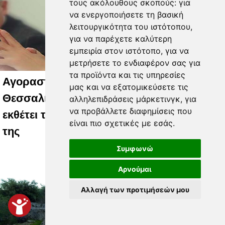
τους ακόλουθους σκοπούς:
για
να ενεργοποιήσετε τη βασική
λειτουργικότητα του ιστότοπου
,
για να παρέχετε καλύτερη
εμπειρία στον ιστότοπο
,
για να
μετρήσετε το ενδιαφέρον σας για
τα προϊόντα και τις υπηρεσίες
Αγοραστός: Όταν η Περιφέρεια
μας και να εξατομικεύσετε τις
Θεσσαλίας ξεχνά τον Μάνο Χατζιδάκι, δεν
αλληλεπιδράσεις μάρκετινγκ
,
για
να προβάλλετε διαφημίσεις που
εκθέτει τον Χατζιδάκι. Εκθέτει τον εαυτό
είναι πιο σχετικές με εσάς
.
της
Συμφωνώ
Αρνούμαι
Αλλαγή των προτιμήσεών μου