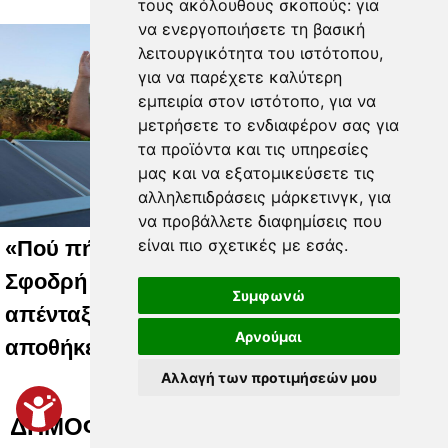
τους ακόλουθους σκοπούς:
για
να ενεργοποιήσετε τη βασική
λειτουργικότητα του ιστότοπου
,
για να παρέχετε καλύτερη
εμπειρία στον ιστότοπο
,
για να
μετρήσετε το ενδιαφέρον σας για
τα προϊόντα και τις υπηρεσίες
μας και να εξατομικεύσετε τις
αλληλεπιδράσεις μάρκετινγκ
,
για
να προβάλλετε διαφημίσεις που
είναι πιο σχετικές με εσάς
.
«Πού πήγαν τα 153 εκατ. ευρώ;» –
Σφοδρή αντίδραση ΣΥΦΩΕΛ για την
Συμφωνώ
απένταξη του προγράμματος
Αρνούμαι
αποθήκευσης ενέργειας
Αλλαγή των προτιμήσεών μου
ΔΗΜΟΦΙΛΗ ΒΙΝΤΕΟ