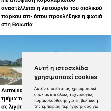
αναστέλλεται η λειτουργία του αιολικού
πάρκου απ- όπου προκλήθηκε η φωτιά
στη Βοιωτία
Αυτή η ιστοσελίδα
χρησιμοποιεί cookies
Αυτός ο ιστότοπος χρησιμοποιεί
Αυτοψία: Ταξιδέψαμε στο νέο βόρειο
cookies και άλλες τεχνολογίες
τμήμα του Ε65 από Λάρισα για, Γιάννινα
παρακολούθησης για τη βελτίωση
σε λιγότερο από 2.5 ώρες (+video)
της εμπειρίας περιήγησής σας για