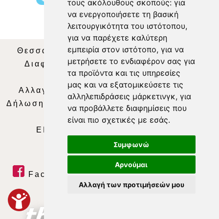
τους ακόλουθους σκοπούς:
για
να ενεργοποιήσετε τη βασική
λειτουργικότητα του ιστότοπου
,
για να παρέχετε καλύτερη
εμπειρία στον ιστότοπο
,
για να
Θεσσαλία Τηλεόραση
|
SNG Services
|
μετρήσετε το ενδιαφέρον σας για
Διαφήμιση
|
Όροι Χρήσης
|
Δήλωση
τα προϊόντα και τις υπηρεσίες
Απορρήτου
|
Περιεχόμενο
μας και να εξατομικεύσετε τις
Αλλαγή Προτιμήσεων για τα Cookies
|
αλληλεπιδράσεις μάρκετινγκ
,
για
Δήλωση συμμόρφωσης με τη σύσταση (ΕΕ)
να προβάλλετε διαφημίσεις που
2018/334
|
Ταυτότητα
είναι πιο σχετικές με εσάς
.
ΕΝΗΜΕΡΩΣΗ
|
WEB TV
|
LIVE
Συμφωνώ
Αρνούμαι
Facebook
|
Twitter
|
Youtube
|
Αλλαγή των προτιμήσεών μου
RSS Feed