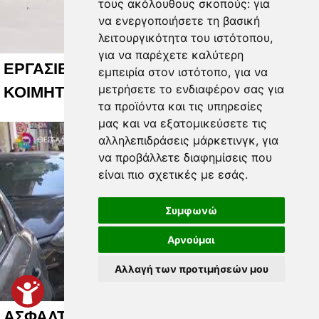
τους ακόλουθους σκοπούς:
για
να ενεργοποιήσετε τη βασική
λειτουργικότητα του ιστότοπου
,
για να παρέχετε καλύτερη
ΕΡΓΑΣΙΕΣ ΑΝΑΠΛΑΣΗΣ ΣΤΟ ΠΑΛΙΟ
εμπειρία στον ιστότοπο
,
για να
μετρήσετε το ενδιαφέρον σας για
ΚΟΙΜΗΤΗΡΙΟ 04 08 2026
τα προϊόντα και τις υπηρεσίες
μας και να εξατομικεύσετε τις
αλληλεπιδράσεις μάρκετινγκ
,
για
να προβάλλετε διαφημίσεις που
είναι πιο σχετικές με εσάς
.
Συμφωνώ
Αρνούμαι
Αλλαγή των προτιμήσεών μου
ΑΣΦΑΛΤΟΣΤΡΩΘΗΚΕ Η ΟΔΟΣ